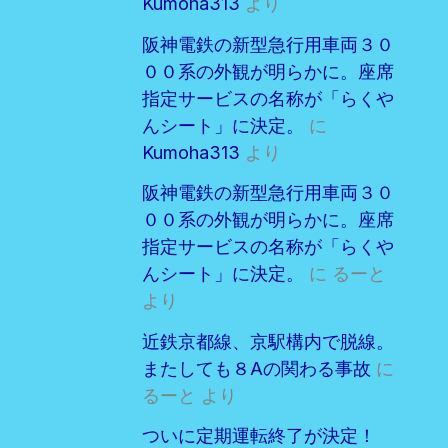
Kumoha313
より
阪神電鉄の新型急行用車両３０
００系の外観が明らかに。座席
指定サービスの名称が「らくや
んシート」に決定。
に
Kumoha313
より
阪神電鉄の新型急行用車両３０
００系の外観が明らかに。座席
指定サービスの名称が「らくや
んシート」に決定。
に
るーと
より
近鉄京都線、京駅構内で脱線。
またしても８Aの関わる事故
に
るーと
より
ついに定期運転終了が決定！