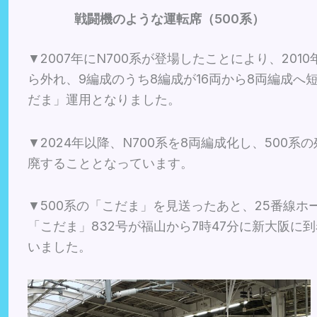
戦闘機のような運転席（500系）
▼2007年にN700系が登場したことにより、20
ら外れ、9編成のうち8編成が16両から8両編成へ
だま」運用となりました。
▼2024年以降、N700系を8両編成化し、500系
廃することとなっています。
▼500系の「こだま」を見送ったあと、25番線
「こだま」832号が福山から7時47分に新大阪に
いました。