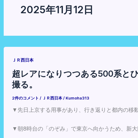
2025年11月12日
ＪＲ西日本
超レアになりつつある500系と
撮る。
2件のコメント
/
ＪＲ西日本
/
Kumoha313
▼先日上京する用事があり、行き返りと都内の移
▼朝8時台の「のぞみ」で東京へ向かうため、新大