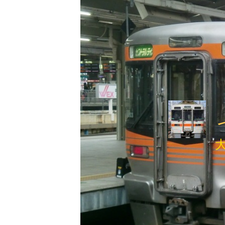
内
容
を
ス
キ
ッ
プ