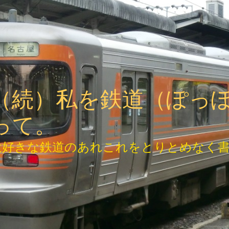
（続）私を鉄道（ぽっ
って。
大好きな鉄道のあれこれをとりとめなく