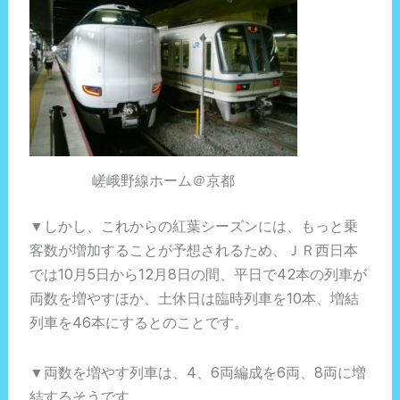
嵯峨野線ホーム＠京都
▼しかし、これからの紅葉シーズンには、もっと乗
客数が増加することが予想されるため、ＪＲ西日本
では10月5日から12月8日の間、平日で42本の列車が
両数を増やすほか、土休日は臨時列車を10本、増結
列車を46本にするとのことです。
▼両数を増やす列車は、4、6両編成を6両、8両に増
結するそうです。