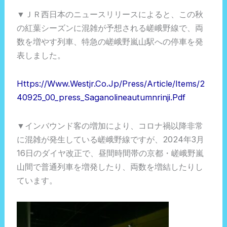
▼ＪＲ西日本のニュースリリースによると、この秋
の紅葉シーズンに混雑が予想される嵯峨野線で、両
数を増やす列車、特急の嵯峨野嵐山駅への停車を発
表しました。
Https://www.westjr.co.jp/press/article/items/2
40925_00_press_Saganolineautumnrinji.pdf
▼インバウンド客の増加により、コロナ禍以降非常
に混雑が発生している嵯峨野線ですが、2024年3月
16日のダイヤ改正で、昼間時間帯の京都・嵯峨野嵐
山間で普通列車を増発したり、両数を増結したりし
ています。