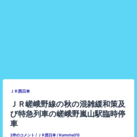
ＪＲ西日本
ＪＲ嵯峨野線の秋の混雑緩和策及
び特急列車の嵯峨野嵐山駅臨時停
車
2件のコメント
/
ＪＲ西日本
/
Kumoha313