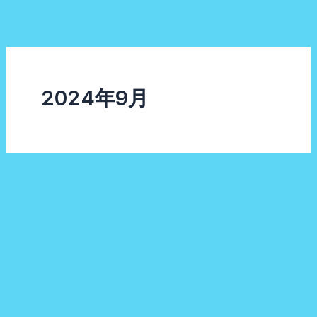
内
容
を
ス
キ
2024年9月
ッ
プ