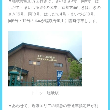
▼嵯峨野嵐山方面行きは、きのさき3号、同5号、は
しだて・まいづる3号の３本、京都方面行きは、きの
さき16号、同18号、はしだて4号・まいづる10号、
同6号・12号の4本が嵯峨野嵐山に臨時停車します。
トロッコ嵯峨駅
▼あわせて、近畿エリアの特急の普通車指定席が利