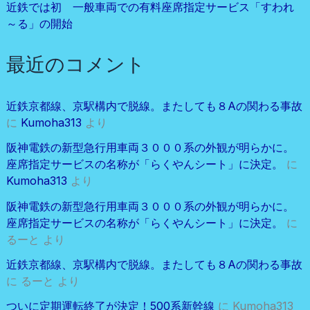
近鉄では初 一般車両での有料座席指定サービス「すわれ
～る」の開始
最近のコメント
近鉄京都線、京駅構内で脱線。またしても８Aの関わる事故
に
Kumoha313
より
阪神電鉄の新型急行用車両３０００系の外観が明らかに。
座席指定サービスの名称が「らくやんシート」に決定。
に
Kumoha313
より
阪神電鉄の新型急行用車両３０００系の外観が明らかに。
座席指定サービスの名称が「らくやんシート」に決定。
に
るーと
より
近鉄京都線、京駅構内で脱線。またしても８Aの関わる事故
に
るーと
より
ついに定期運転終了が決定！500系新幹線
に
Kumoha313