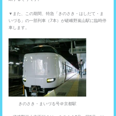
▼また、この期間、特急「きのさき・はしだて・ま
いづる」の一部列車（7本）が嵯峨野嵐山駅に臨時停
車します。
きのさき・まいづる号＠京都駅