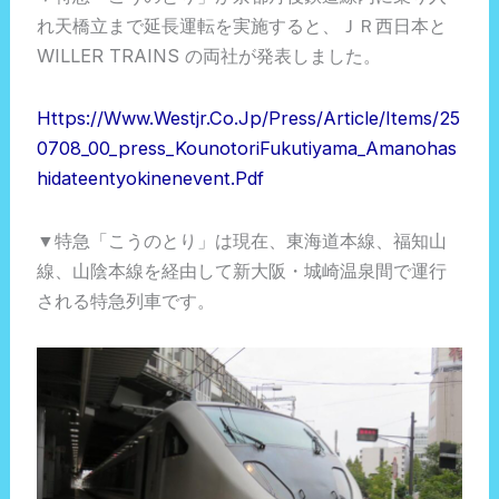
れ天橋立まで延長運転を実施すると、ＪＲ西日本と
WILLER TRAINS の両社が発表しました。
Https://www.westjr.co.jp/press/article/items/25
0708_00_press_KounotoriFukutiyama_Amanohas
Hidateentyokinenevent.pdf
▼特急「こうのとり」は現在、東海道本線、福知山
線、山陰本線を経由して新大阪・城崎温泉間で運行
される特急列車です。