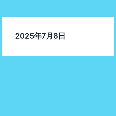
内
容
を
ス
キ
2025年7月8日
ッ
プ