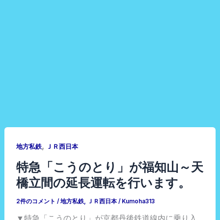
,
地方私鉄
ＪＲ西日本
特急「こうのとり」が福知山～天
橋立間の延長運転を行います。
2件のコメント
/
地方私鉄
,
ＪＲ西日本
/
Kumoha313
▼特急「こうのとり」が京都丹後鉄道線内に乗り入