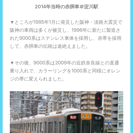
2014年当時の赤胴車＠淀川駅
▼ところが1995年1月に発災した阪神・淡路大震災で
阪神の車両は多くが被災し、1996年に新たに製造さ
れた9000系はステンレス車体を採用し、赤帯を採用
して、赤胴車の伝統は途絶えました。
▼その後、9000系は2009年の近鉄奈良線との直通
乗り入れで、カラーリングを1000系と同様にオレン
ジの帯に変えられました。