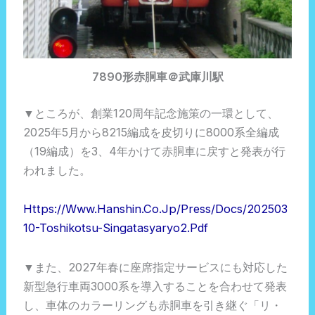
7890形赤胴車＠武庫川駅
▼ところが、創業120周年記念施策の一環として、
2025年5月から8215編成を皮切りに8000系全編成
（19編成）を3、4年かけて赤胴車に戻すと発表が行
われました。
Https://www.hanshin.co.jp/press/docs/202503
10-Toshikotsu-Singatasyaryo2.pdf
▼また、2027年春に座席指定サービスにも対応した
新型急行車両3000系を導入することを合わせて発表
し、車体のカラーリングも赤胴車を引き継ぐ「リ・