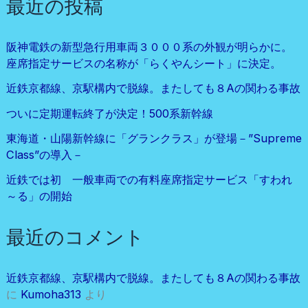
最近の投稿
阪神電鉄の新型急行用車両３０００系の外観が明らかに。
座席指定サービスの名称が「らくやんシート」に決定。
近鉄京都線、京駅構内で脱線。またしても８Aの関わる事故
ついに定期運転終了が決定！500系新幹線
東海道・山陽新幹線に「グランクラス」が登場－”Supreme
Class”の導入－
近鉄では初 一般車両での有料座席指定サービス「すわれ
～る」の開始
最近のコメント
近鉄京都線、京駅構内で脱線。またしても８Aの関わる事故
に
Kumoha313
より