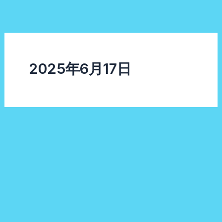
内
容
を
ス
キ
2025年6月17日
ッ
プ