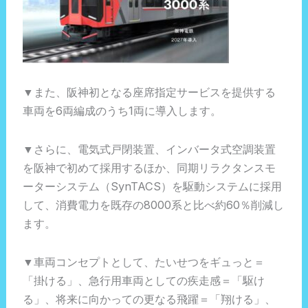
▼また、阪神初となる座席指定サービスを提供する
車両を6両編成のうち1両に導入します。
▼さらに、電気式戸閉装置、インバータ式空調装置
を阪神で初めて採用するほか、同期リラクタンスモ
ーターシステム（SynTACS）を駆動システムに採用
して、消費電力を既存の8000系と比べ約60％削減し
ます。
▼車両コンセプトとして、たいせつをギュっと＝
「掛ける」、急行用車両としての疾走感＝「駆け
る」、将来に向かっての更なる飛躍＝「翔ける」、