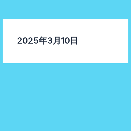
内
容
を
ス
キ
2025年3月10日
ッ
プ