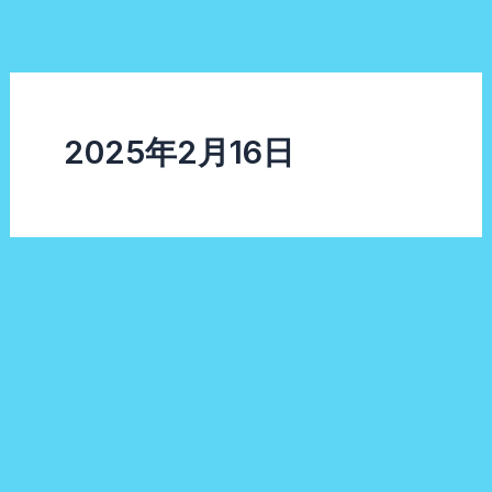
内
容
を
ス
キ
2025年2月16日
ッ
プ