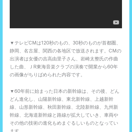
▼テレビCMは120秒のもの、30秒のものが首都圏、
静岡、名古屋、関西の各地区で放送されます。CMの
出演者は女優の吉高由里子さん、岩崎太整氏の作曲
した曲、ＪR東海音楽クラブの演奏で開業から60年
の画像がちりばめられた内容です。
▼60年前に始まった日本の新幹線は、その後、どん
どん進化し、山陽新幹線、東北新幹線、上越新幹
線、山形新幹線、秋田新幹線、北陸新幹線、九州新
幹線、北海道新幹線と路線が拡大していき、車両や
その他の技術の進化もめまぐるしいものとなってい
ます。