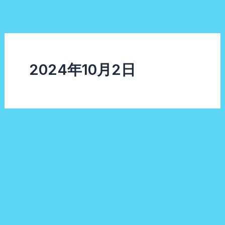
内
容
を
ス
キ
2024年10月2日
ッ
プ