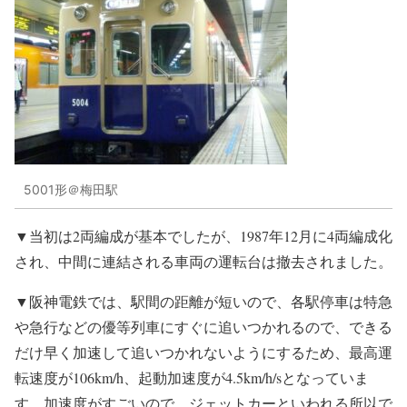
5001形＠梅田駅
▼当初は2両編成が基本でしたが、1987年12月に4両編成化
され、中間に連結される車両の運転台は撤去されました。
▼阪神電鉄では、駅間の距離が短いので、各駅停車は特急
や急行などの優等列車にすぐに追いつかれるので、できる
だけ早く加速して追いつかれないようにするため、最高運
転速度が106km/h、起動加速度が4.5km/h/sとなっていま
す。加速度がすごいので、ジェットカーといわれる所以で