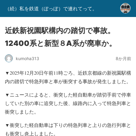
（続）私を鉄道（ぽっぽ）で連れてって。
近鉄新祝園駅構内の踏切で事故。
12400系と新型８A系が廃車か。
kumoha313
8か月前
▼2025年12月20日午前11時ごろ、近鉄京都線の新祝園駅構
内の踏切で特急列車と車が衝突する事故が発生しました。
▼ニュースによると、衝突した軽自動車が踏切手前で停車
していた別の車に追突した後、線路内に入って特急列車と
衝突しました。
▼衝突した軽自動車は下りの特急列車と上りの急行列車と
も衝突し炎上しました。