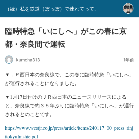
（続）私を鉄道（ぽっぽ）で連れてって。
臨時特急「いにしへ」がこの春に京
都・奈良間で運転
kumoha313
1年前
▼ＪＲ西日本の奈良線で、この春に臨時特急「いにしへ」
が運行されることになりました。
▼1月17日付けのＪＲ西日本のニュースリリースによる
と、奈良線で約３５年ぶりに臨時特急「いにしへ」が運行
されるとのことです。
https://www.westjr.co.jp/press/article/items/240117_00_press_rinj
itokyuInishie.pdf