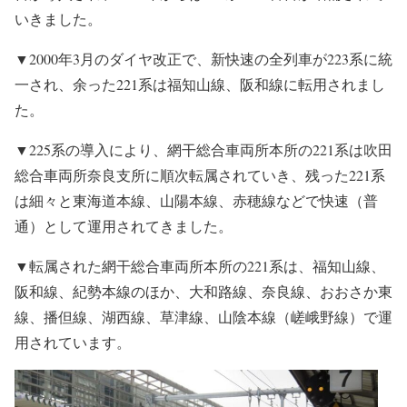
いきました。
▼2000年3月のダイヤ改正で、新快速の全列車が223系に統
一され、余った221系は福知山線、阪和線に転用されまし
た。
▼225系の導入により、網干総合車両所本所の221系は吹田
総合車両所奈良支所に順次転属されていき、残った221系
は細々と東海道本線、山陽本線、赤穂線などで快速（普
通）として運用されてきました。
▼転属された網干総合車両所本所の221系は、福知山線、
阪和線、紀勢本線のほか、大和路線、奈良線、おおさか東
線、播但線、湖西線、草津線、山陰本線（嵯峨野線）で運
用されています。