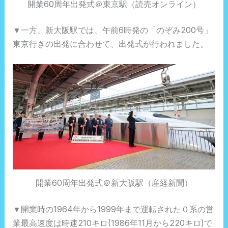
開業60周年出発式＠東京駅（読売オンライン）
▼一方、新大阪駅では、午前6時発の「のぞみ200号」
東京行きの出発に合わせて、出発式が行われました。
開業60周年出発式＠新大阪駅（産経新聞）
▼開業時の1964年から1999年まで運転された０系の営
業最高速度は時速210キロ(1986年11月から220キロ)で