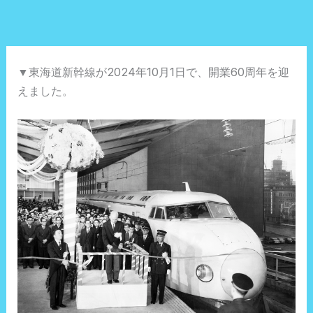
内
容
を
ス
▼東海道新幹線が2024年10月1日で、開業60周年を迎
キ
えました。
ッ
プ