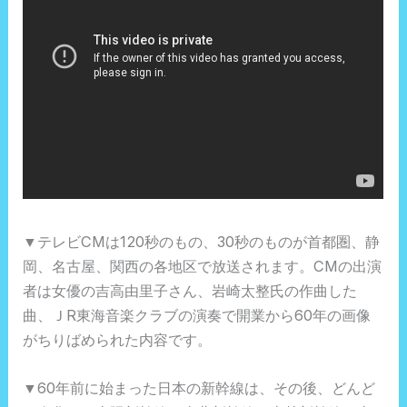
▼テレビCMは120秒のもの、30秒のものが首都圏、静
岡、名古屋、関西の各地区で放送されます。CMの出演
者は女優の吉高由里子さん、岩崎太整氏の作曲した
曲、ＪR東海音楽クラブの演奏で開業から60年の画像
がちりばめられた内容です。
▼60年前に始まった日本の新幹線は、その後、どんど