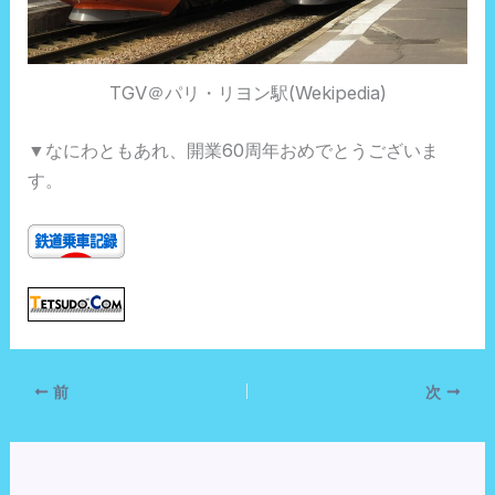
TGV＠パリ・リヨン駅(Wekipedia)
▼なにわともあれ、開業60周年おめでとうございま
す。
前
次