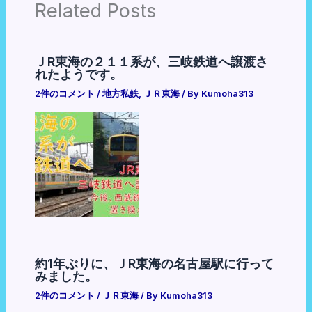
Related Posts
ＪR東海の２１１系が、三岐鉄道へ譲渡さ
れたようです。
2件のコメント
/
地方私鉄
,
ＪＲ東海
/ By
Kumoha313
約1年ぶりに、ＪR東海の名古屋駅に行って
みました。
2件のコメント
/
ＪＲ東海
/ By
Kumoha313