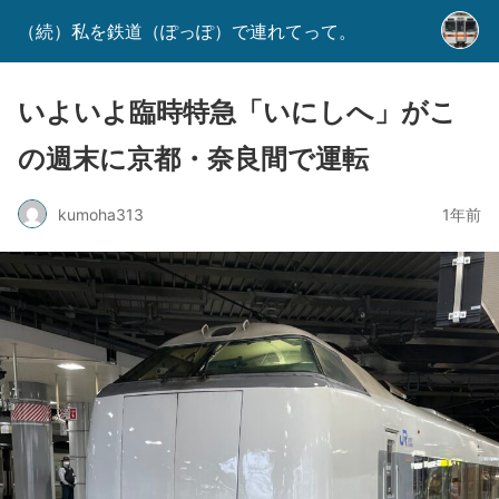
（続）私を鉄道（ぽっぽ）で連れてって。
いよいよ臨時特急「いにしへ」がこ
の週末に京都・奈良間で運転
kumoha313
1年前