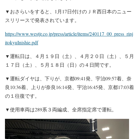
▼おさらいをすると、1月17日付けのＪＲ西日本のニュー
スリリースで発表されています。
https://www.westjr.co.jp/press/article/items/240117_00_press_rinj
itokyuInishie.pdf
▼運転日は、４月１９日（土）、４月２０日（土）、５月
１７日（土）、５月１８日（日）の４日間です。
▼運転ダイヤは、下りが、京都09:41発、宇治09:57着、奈
良10:36着、上りが奈良16:14発、宇治16:45発、京都17:03着
の１往復です。
▼使用車両は289系３両編成、全席指定席で運転。