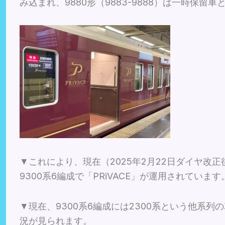
み込まれ、9880形（9883-9888）は一時保留
▼これにより、現在（2025年2月22日ダイヤ改正
9300系6編成で「PRiVACE」が運用されています
▼現在、9300系6編成には2300系という他系
況が見られます。