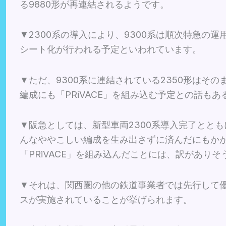
る9880形が再連結されるようです。
▼2300系の導入により、9300系は順次特急の
シート化が行われる予定といわれています。
▼ただ、9300系に連結されている2350形はそ
編成にも「PRiVACE」を組み込む予定との話もあ
▼阪急としては、新型車両2300系導入完了とともに
んなややこしい編成を生み出さずに済んだにもかか
「PRiVACE」を組み込んだことには、訳がありそ
▼それは、関西圏の他の鉄道事業者では先行して
スが実施されていることが挙げられます。