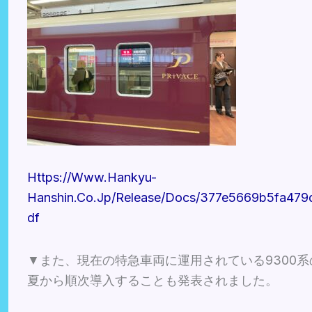
Https://www.hankyu-
Hanshin.co.jp/release/docs/377e5669b5fa47
Df
▼また、現在の特急車両に運用されている9300系の
夏から順次導入することも発表されました。