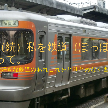
（続）私を鉄道（ぽっ
って。
大好きな鉄道のあれこれをとりとめなく