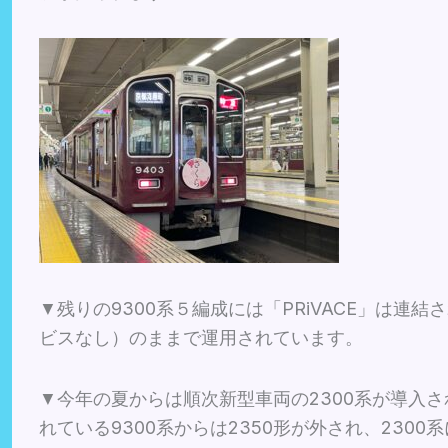
▼残りの9300系５編成には「PRiVACE」は連
ビスなし）のままで運用されています。
▼今年の夏からは順次新型車両の2300系が導入され
れている9300系からは2350形が外され、230