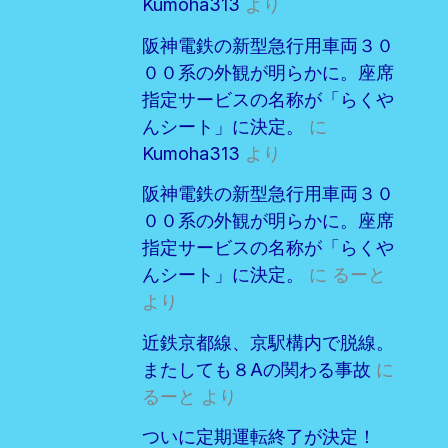
Kumoha313
より
阪神電鉄の新型急行用車両３０
００系の外観が明らかに。座席
指定サービスの名称が「らくや
んシート」に決定。
に
Kumoha313
より
阪神電鉄の新型急行用車両３０
００系の外観が明らかに。座席
指定サービスの名称が「らくや
んシート」に決定。
に
るーと
より
近鉄京都線、京駅構内で脱線。
またしても８Aの関わる事故
に
るーと
より
ついに定期運転終了が決定！