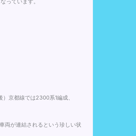
車となっています。
後）京都線では2300系1編成、
。
列の車両が連結されるという珍しい状