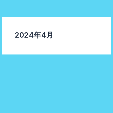
内
容
を
ス
キ
2024年4月
ッ
プ