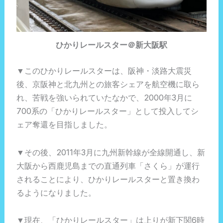
ひかりレールスター＠新大阪駅
▼このひかりレールスターは、阪神・淡路大震災
後、京阪神と北九州との旅客シェアを航空機に取ら
れ、苦戦を強いられていたなかで、2000年3月に
700系の「ひかりレールスター」として投入してシ
ェア奪還を目指しました。
▼その後、2011年3月に九州新幹線が全線開通し、新
大阪から西鹿児島までの直通列車「さくら」が運行
されることにより、ひかりレールスターと置き換わ
るようになりました。
▼現在、「ひかりレールスター」は上りが新下関6時