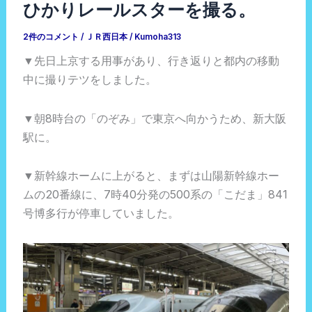
ひかりレールスターを撮る。
2件のコメント
/
ＪＲ西日本
/
Kumoha313
▼先日上京する用事があり、行き返りと都内の移動
中に撮りテツをしました。
▼朝8時台の「のぞみ」で東京へ向かうため、新大阪
駅に。
▼新幹線ホームに上がると、まずは山陽新幹線ホー
ムの20番線に、7時40分発の500系の「こだま」841
号博多行が停車していました。