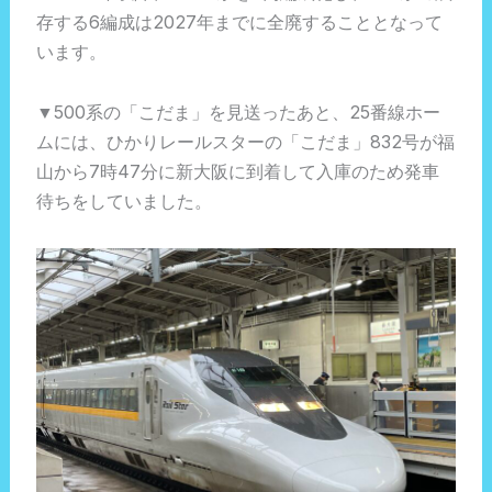
存する6編成は2027年までに全廃することとなって
います。
▼500系の「こだま」を見送ったあと、25番線ホー
ムには、ひかりレールスターの「こだま」832号が福
山から7時47分に新大阪に到着して入庫のため発車
待ちをしていました。