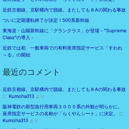
近鉄京都線、京駅構内で脱線。またしても８Aの関わる事故
ついに定期運転終了が決定！500系新幹線
東海道・山陽新幹線に「グランクラス」が登場－”Supreme
Class”の導入－
近鉄では初 一般車両での有料座席指定サービス「すわれ
～る」の開始
最近のコメント
近鉄京都線、京駅構内で脱線。またしても８Aの関わる事故
に
Kumoha313
より
阪神電鉄の新型急行用車両３０００系の外観が明らかに。
座席指定サービスの名称が「らくやんシート」に決定。
に
Kumoha313
より