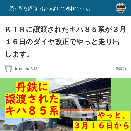
（続）私を鉄道（ぽっぽ）で連れてって。
ＫＴＲに譲渡されたキハ８５系が３月
１６日のダイヤ改正でやっと走り出
します。
kumoha313
2年前