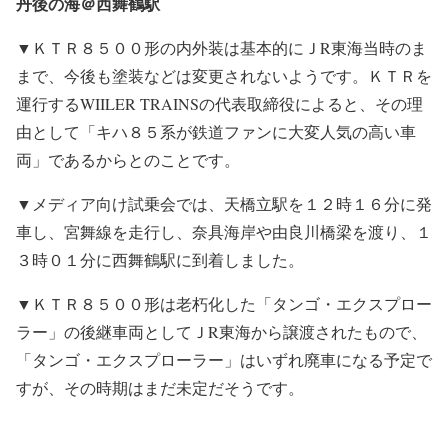
丹後の海＠西舞鶴駅
▼ＫＴＲ８５００形の内外装は基本的にＪR東海当時のま
まで、今後も塗装などは変更されないようです。ＫＴＲを
運行するWIILER TRAINSの代表取締役によると、その理
由として「キハ８５系が鉄道ファンに大変人気の高い車
両」であるからとのことです。
▼メディア向け試乗会では、天橋立駅を１２時１６分に発
車し、宮舞線を走行し、奈具海岸や由良川橋梁を渡り、１
３時０１分に西舞鶴駅に到着しました。
▼ＫＴＲ８５００形は老朽化した「タンゴ・エクスプロー
ラー」の後継車両としてＪR東海から譲渡されたもので、
「タンゴ・エクスプローラー」はいずれ廃車になる予定で
すが、その時期はまだ未定だそうです。