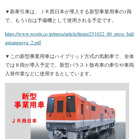
▼新牽引車は、ＪＲ西日本が導入する新型事業用車の1両
で、もう1台は予備機として使用される予定です。
https://www.westjr.co.jp/press/article/items/251022_00_press_ball
astsanpusya_2.pdf
▼この新型事業用車はハイブリッド方式の気動車で、全体
では８両が導入予定で、新型バラスト散布車の牽引や車両
入替作業などに使用するとしています。