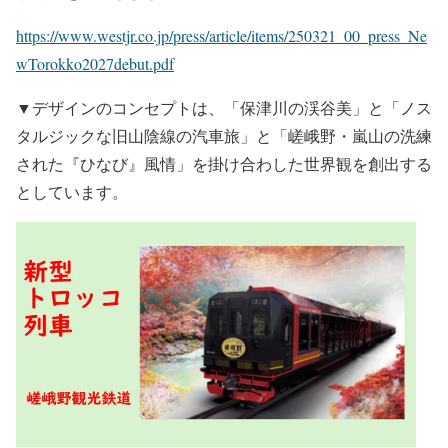
https://www.westjr.co.jp/press/article/items/250321_00_press_Ne
wTorokko2027debut.pdf
▼デザインのコンセプトは、「保津川の渓谷美」と「ノス
タルジックな旧山陰線の汽車旅」と「嵯峨野・嵐山の洗練
された『ひなび』風情」を掛け合わした世界観を創出する
としています。