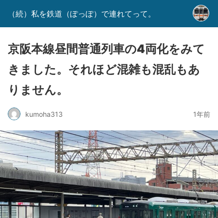
（続）私を鉄道（ぽっぽ）で連れてって。
京阪本線昼間普通列車の4両化をみて
きました。それほど混雑も混乱もあ
りません。
kumoha313
1年前